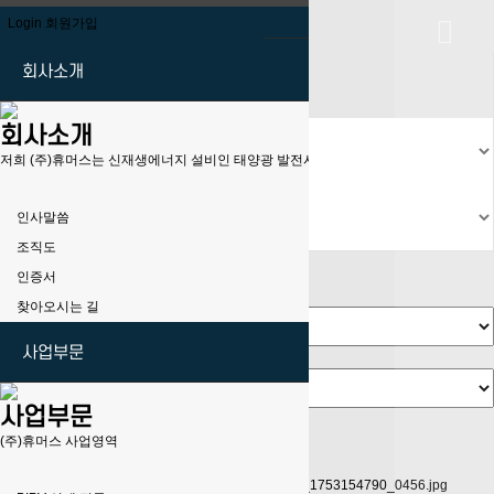
LOGIN
Login
회원가입
Toggle navigation
회사소개
회사소개
저희 (주)휴머스는 신재생에너지 설비인 태양광 발전시스템의 제작, 설치에 대한 많은 경
인사말씀
조직도
인증서
사업실적
찾아오시는 길
사업부문
사업부문
(BIPV) 마장동 청년주택_BIPV
(주)휴머스 사업영역
본문