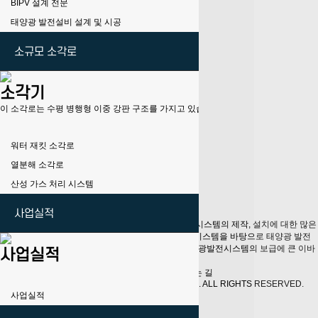
BIPV 설계 전문
태양광 발전설비 설계 및 시공
페이스북 공유
트위터 공유
소규모 소각로
구글+ 공유
SNS 공유
목록
소각기
다음글
힐스테이트 소사 _BIPV
25.07.22
이 소각로는 수평 병행형 이중 강판 구조를 가지고 있습니다.로의 내실과 외실 사이에 수
댓글목록
댓글목록
등록된 댓글이 없습니다.
워터 재킷 소각로
Contact
열분해 소각로
Address:
경기도 용인시 처인구 신송로 44
Mail Us:
worldsolar@daum.net
산성 가스 처리 시스템
Phone:
070-4253-9119
Fax
031-339-9005
사업실적
About H.M.S Solar System
저희 (주)휴머스는 신재생에너지 설비인 태양광 발전시스템의 제작, 설치에 대한 많은
경험을 바탕으로 최고의 설치기술과 인력, 효율적인 시스템을 바탕으로 태양광 발전
설비 설계 및 시공과 BIPV 설계 전문으로 국내의 태양광발전시스템의 보급에 큰 이바
사업실적
지를 하고 있습니다. .......
개인정보처리방침
|
이메일 무단수집거부
|
찾아오시는 길
Copyright © 2022
H.M.S SOLAR SYSTEM
CO., LTD. ALL RIGHTS RESERVED.
사업실적