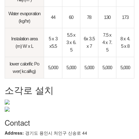
Water evaporation
44
60
78
130
173
(kg/hr)
5.5 x
7.5 x
Instalation area
5 x 3
6x 3.5
8 x 4.
3 x 6.
4 x 7.
(m) W x L
x5.5
x 7
5 x 8
5
5
lower calorific Po
5,000
5,000
5,000
5,000
5,000
wer( kcal/kg)
소각로 설치
Contact
Address:
경기도 용인시 처인구 신송로 44