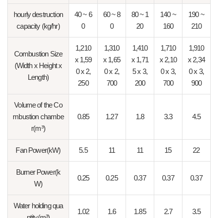
hourly destruction
40 ~ 6
60 ~ 8
80 ~ 1
140 ~
190 ~
capacity (kg/hr)
0
0
20
160
210
1,210
1,310
1,410
1,710
1,910
Combustion Size
x 1,59
x 1,65
x 1,71
x 2,10
x 2,34
(Width x Height x
0 x 2,
0 x 2,
5 x 3,
0 x 3,
0 x 3,
Length)
250
700
200
700
900
Volume of the Co
mbustion chambe
0.85
1.27
1.8
3.3
4.5
r(m³)
Fan Power(kW)
5.5
11
11
15
22
Burner Power(k
0.25
0.25
0.37
0.37
0.37
W)
Water holding qua
1.02
1.6
1.85
2.7
3.5
ntity(m³)